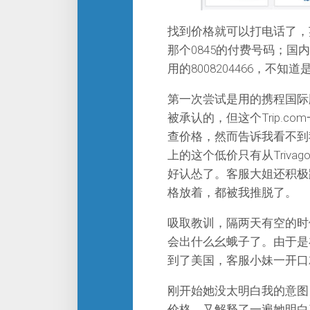
找到价格就可以打电话了，英
那个0845的付费号码；
用的8008204466，不
第一次尝试是用的携程国际版
被承认的，但这个Trip.
查价格，然而告诉我看不到我
上的这个低价只有从Triv
好认怂了。客服大姐还积极
格放着，都被我推脱了。
吸取教训，隔两天有空的时候
会出什么幺蛾子了。由于是
到了美国，客服小妹一开口
刚开始她没太明白我的意图
价格。又解释了一遍她明白了