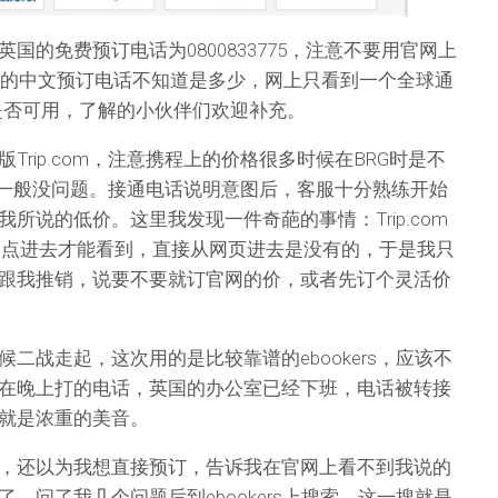
国的免费预订电话为0800833775，注意不要用官网上
国内的中文预订电话不知道是多少，网上只看到一个全球通
知道是否可用，了解的小伙伴们欢迎补充。
Trip.com，注意携程上的价格很多时候在BRG时是不
com一般没问题。接通电话说明意图后，客服十分熟练开始
所说的低价。这里我发现一件奇葩的事情：Trip.com
ago点进去才能看到，直接从网页进去是没有的，于是我只
跟我推销，说要不要就订官网的价，或者先订个灵活价
二战走起，这次用的是比较靠谱的ebookers，应该不
在晚上打的电话，英国的办公室已经下班，电话被转接
就是浓重的美音。
，还以为我想直接预订，告诉我在官网上看不到我说的
，问了我几个问题后到ebookers上搜索，这一搜就是