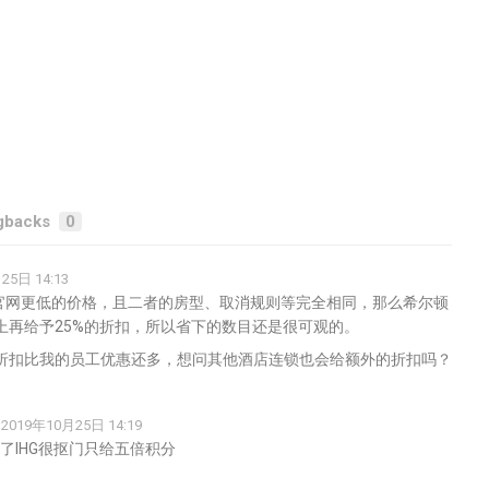
gbacks
0
25日 14:13
比官网更低的价格，且二者的房型、取消规则等完全相同，那么希尔顿
上再给予25%的折扣，所以省下的数目还是很可观的。
折扣比我的员工优惠还多，想问其他酒店连锁也会给额外的折扣吗？
2019年10月25日 14:19
了IHG很抠门只给五倍积分