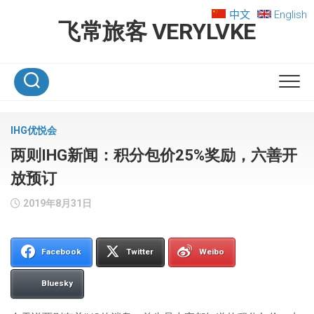
Skip
中文
English
to
飞常旅客 VERYLVKE
content
IHG优悦会
两则IHG新闻：积分包价25%奖励，六善开
放预订
2019年8月31日
Facebook
Twitter
Weibo
Bluesky