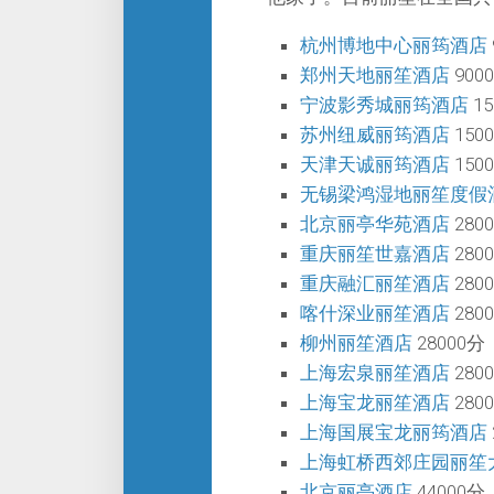
杭州博地中心丽筠酒店
郑州天地丽笙酒店
900
宁波影秀城丽筠酒店
15
苏州纽威丽筠酒店
150
天津天诚丽筠酒店
150
无锡梁鸿湿地丽笙度假
北京丽亭华苑酒店
280
重庆丽笙世嘉酒店
280
重庆融汇丽
笙
酒店
280
喀什深业丽笙酒店
280
柳州丽笙酒店
28000分
上海宏泉丽笙酒店
280
上海宝龙丽笙酒店
280
上海国展宝龙丽筠酒店
上海虹桥西郊庄园丽笙
北京丽亭酒店
44000分