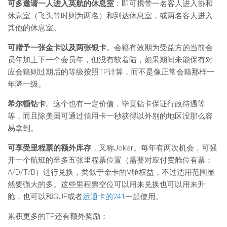
可多邀请一人进入英航的休息室
：即可携带一名客人进入协和
休息室（飞头等时则为两名）和到达休息室，或两名客人进入
其他的休息室。
可赠予一张金卡以及两张银卡
。会籍有效期为受益方的当前会
员年加上下一个会员年，但没有软着陆，如果期间未能保有对
应会籍则过期后的等级按照TP计算，而不是像正常会籍那样一
年降一级。
希尔顿钻卡
。这个也有一定价值，毕竟钻卡保证行政待遇等
等，而且除美国可通过信用卡一秒获得以外别的地区没那么容
易拿到。
可享受里程票的额外库存
，又称Joker。每年有两次机会，可强
开一个航班的至多五张里程票位置（需要对应付费舱位有票：
A/D/T/B）进行兑换，类似于金卡的V舱权益，不过适用范围显
然要强大的多。这些里程票空位可以用来兑换也可以用来升
舱，也可以和GUF或者
运通卡的241
一起使用。
累积更多的TP还有额外奖励：