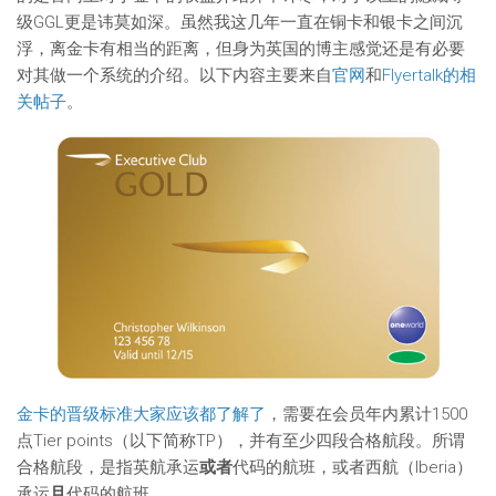
级GGL更是讳莫如深。虽然我这几年一直在铜卡和银卡之间沉
浮，离金卡有相当的距离，但身为英国的博主感觉还是有必要
对其做一个系统的介绍。以下内容主要来自
官网
和
Flyertalk的相
关帖子
。
金卡的晋级标准大家应该都了解了
，需要在会员年内累计1500
点Tier points（以下简称TP），并有至少四段合格航段。所谓
合格航段，是指英航承运
或者
代码的航班，或者西航（Iberia）
承运
且
代码的航班。