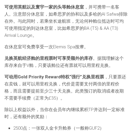
可使用英航以及寰宇一家的头等舱休息室
，并可携带一名客
人。注意部分休息室，如希思罗的协和以及多哈的Al Safwa排除
在外。与此同时，若乘坐长途航班，无论何种舱位抵达时可均
可使用指定的到达休息室，比如希思罗的BA (T5) & AA (T3)
Arrival Lounge。
在休息室可免费享受一次Elemis Spa按摩。
兑换英航经济舱的里程票时可享受额外的库存
。据我理解这个
库存来自于V舱，只要该舱位还有票就可以用里程兑换。
可动用Gold Priority Reward特权“强行”兑换里程票
，只要票还
在卖钱，就可以用里程兑换，代价是需要支付两倍的里程价
格，而且需要提前至少三十天兑换。此类预订的取消或者改期
不需要手续费（正常为£35）。
除以上权益以外，当你在会员年内继续累积TP并达到一定标准
时，还有额外的奖励：
2500点：一张双人金卡升舱券（一般称GUF2）