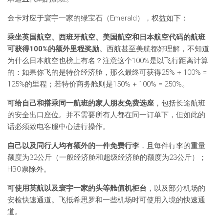
金卡对应于寰宇一家的绿宝石（Emerald），权益如下：
乘坐英国航空、西班牙航空、美国航空和日本航空代码的航班
可获得100%的额外里程奖励
。西航甚至美航都好理解，不知道
为什么日本航空也榜上有名？注意这个100%是以飞行距离计算
的：如果你飞的是特价经济舱，那么最终可获得25% + 100% =
125%的里程；若特价商务舱则是150% + 100% = 250%。
可给自己和搭乘同一航班的家人朋友免费选座
，包括长途航班
的安全出口座位。并不需要所有人都在同一订单下，但如此的
话必须致电客服中心进行操作。
自己以及同行人均有额外的一件免费行李
，且每件行李的重量
额度为32公斤（一般经济舱和超级经济舱的额度为23公斤）；
HBO票除外。
可使用英航以及寰宇一家的头等舱值机柜台
，以及部分机场的
安检快速通道。飞抵希思罗和一些机场时可使用入境的快速通
道。