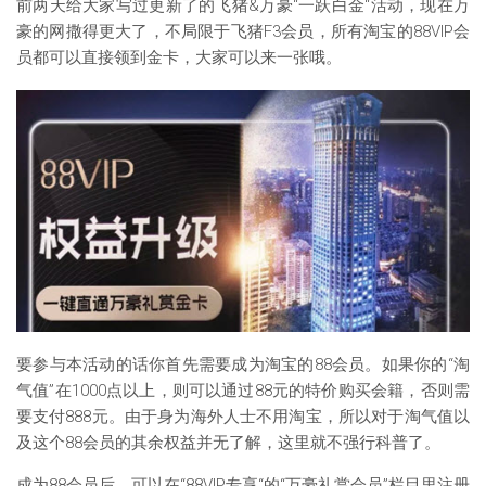
前两天给大家写过更新了的飞猪&万豪“一跃白金“活动，现在万
豪的网撒得更大了，不局限于飞猪F3会员，所有淘宝的88VIP会
员都可以直接领到金卡，大家可以来一张哦。
要参与本活动的话你首先需要成为淘宝的88会员。如果你的“淘
气值”在1000点以上，则可以通过88元的特价购买会籍，否则需
要支付888元。由于身为海外人士不用淘宝，所以对于淘气值以
及这个88会员的其余权益并无了解，这里就不强行科普了。
成为88会员后，可以在“88VIP专享“的“万豪礼赏会员”栏目里注册