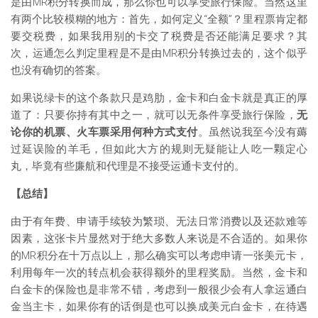
是由MR积分转换而成，那么你也可以享受旅行保险。当然这里
有两个比较模糊的地方：首先，如何定义“全额”？里程票肯定都
要交税费，如果我用别的卡交了税费是否还能满足要求？其
次，运通怎么判定里程是不是由MR积分转换过去的，这个似乎
也没有确切的答案。
如果说绿卡的这个条款只是鸡肋，金卡和白金卡就是真正的厚
道了：只要你持有其中之一，就可以无条件享受旅行保险，
无
论你的机票、火车票采用何种方式支付
。虽然说我至今没有薅
过延误险的羊毛，但如此大方的规则无疑能让人吃一颗定心
丸，毕竟有些廉航和代理是不接受运通卡支付的。
【总结】
由于有年费、申请手续较为繁琐、无法日常消费以及还款难等
因素，这张卡片显然对于绝大多数人来说是不合适的。如果你
的MR积分在十万点以上，那么确实可以考虑申请一张美元卡，
利用每年一次的转点机会获得额外的里程奖励。当然，金卡和
白金卡的保险也是非常不错，考虑到一般很少会有人拿运通白
金当主卡，如果你有的话倒是也可以换成美元白金卡，在待遇