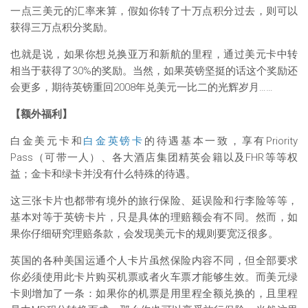
一点三美元的汇率来算，假如你转了十万点积分过去，则可以
获得三万点积分奖励。
也就是说，如果你想兑换亚万和新航的里程，通过美元卡中转
相当于获得了30%的奖励。当然，如果英镑坚挺的话这个奖励还
会更多，期待英镑重回2008年兑美元一比二的光辉岁月……
【额外福利】
白金美元卡和
白金英镑卡
的待遇基本一致，享有Priority
Pass（可带一人）、各大酒店集团精英会籍以及FHR等等权
益；金卡和绿卡并没有什么特殊的待遇。
这三张卡片也都带有境外的旅行保险、延误险和行李险等等，
基本对等于英镑卡片，只是具体的理赔额会有不同。然而，如
果你仔细研究理赔条款，会发现美元卡的规则要宽泛很多。
英国的各种美国运通个人卡片虽然保险内容不同，但全部要求
你必须使用此卡片购买机票或者火车票才能够生效。而美元绿
卡则增加了一条：如果你的机票是用里程全额兑换的，且里程