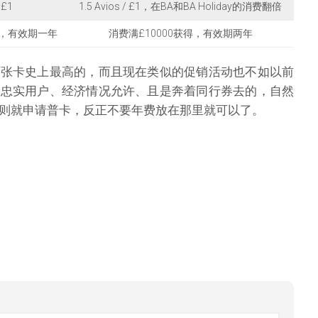
 £1
1.5 Avios / £1，在BA和BA Holiday的消费翻倍
得，有效期一年
消费满£10000获得，有效期两年
两张卡史上最高的，而且现在类似的促销活动也不如以前
的忠实用户、经济情况允许、且是奔着同行券去的，自然
则就申请普卡，反正不要年费放在那里就可以了。