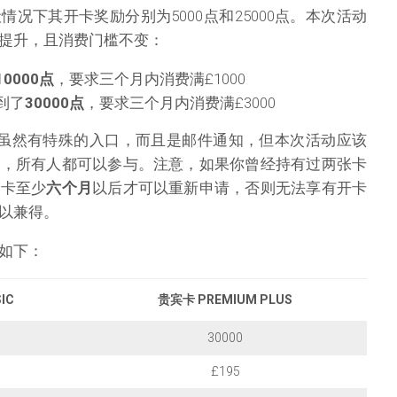
，一般情况下其开卡奖励分别为5000点和25000点。本次活动
提升，且消费门槛不变：
10000点
，要求三个月内消费满£1000
到了
30000点
，要求三个月内消费满£3000
。虽然有特殊的入口，而且是邮件通知，但本次活动应该
定，所有人都可以参与。注意，如果你曾经持有过两张卡
销卡至少
六个月
以后才可以重新申请，否则无法享有开卡
以兼得。
如下：
IC
贵宾卡 PREMIUM PLUS
30000
£195