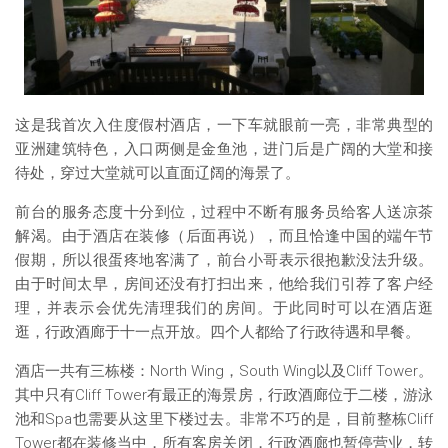
这是我首次入住度假村酒店，一下车就眼前一亮，非常典型的
亚洲建筑特色，入口两侧是金鱼池，进门后是广阔的大堂和接
待处，穿过大堂就可以直面辽阔的海景了。
前台的服务态度十分到位，过程中不断有服务员给客人送凉茶
解渴。由于酒店在装修（后面再说），而且恰逢中国的端午节
假期，所以很蛋疼地客满了，前台小哥表示很抱歉没法升级。
由于时间太早，房间还没有打扫出来，他给我们引荐了客户经
理，并表示会优先清理我们的房间。于此同时可以在酒店逛
逛，行政酒廊于十一点开放。四个人都给了行政待遇和早餐。
酒店一共有三栋楼：North Wing，South Wing以及Cliff Tower。
其中只有Cliff Tower有最正的海景房，行政酒廊位于二楼，游泳
池和Spa也需要从这里下楼过去。非常不巧的是，目前整栋Cliff
Tower都在装修当中，所有客房关闭，行政酒廊也暂停营业，转