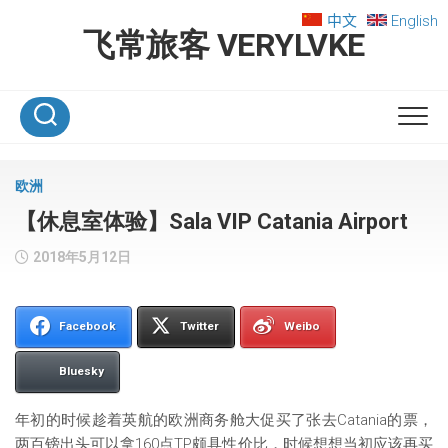
Skip
中文
English
to
飞常旅客 VERYLVKE
content
欧洲
【休息室体验】Sala VIP Catania Airport
2018年5月12日
Facebook
Twitter
Weibo
Bluesky
年初的时候趁着英航的欧洲商务舱大促买了张去Catania的票，
两百镑出头可以拿160点TP颇具性价比，时候想想当初应该再买