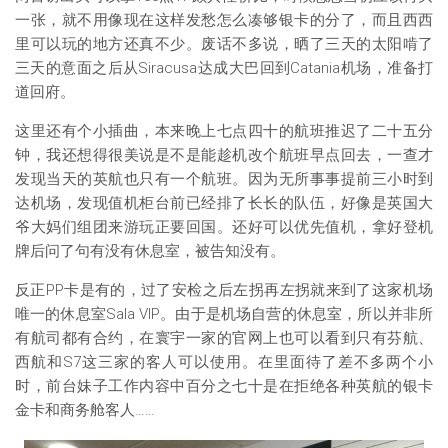
一张，就不用像现在这样发愁怎么凑够银卡的分了，而且西西
里可以玩的地方还真不少。废话不多说，晒了三天的太阳啃了
三天的意面之后从Siracusa达成大巴回到Catania机场，准备打
道回府。
这里还有个小插曲，本来晚上七点四十的航班推迟了二十五分
钟，我还想得很美说是不是能趁机改个航班早点回去，一查才
发现当天的英航也只有一个航班。因为无所事事提前三小时到
达机场，发现值机柜台前已经排了长长的队伍，好像是英国大
爷大妈们组团来游玩正要回国。还好可以优先值机，拿好登机
牌后问了句有没有休息室，被告知没有。
反正PP卡是有的，过了安检之后左拐再左拐就来到了这家机场
唯一的休息室Sala VIP。由于是机场自营的休息室，所以并非所
有航司都有合约，在寰宇一家的官网上也可以看到只有芬航、
西航和S7这三家的客人可以使用。在里面待了差不多两个小
时，前台妹子工作内容中百分之七十是在拒绝各种英航的银卡
金卡和商务舱客人……