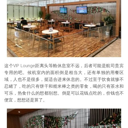
这个VIP Lounge距离头等舱休息室不远，后者可能是航司贵宾
专用的吧。候机室内的面积倒是相当大，还有单独的用餐区
域，人也不是很多，挺适合进来休息的。不过至于饮食就惨不
忍睹了，吃的只有饼干和糙米棒之类的零食，喝的只有茶水和
可乐，热食什么的想都别想。倒是可以花钱点吃的，价钱也不
便宜，想想还是算了。