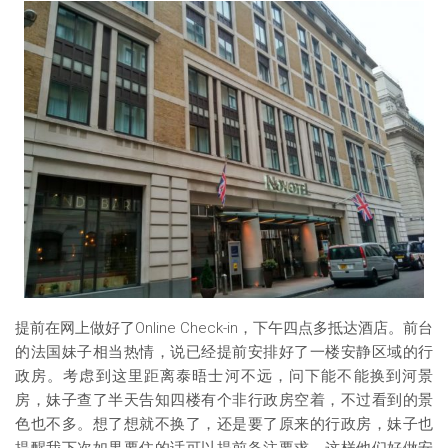
提前在网上做好了Online Check-in，下午四点多抵达酒店。前台
的法国妹子相当热情，说已经提前安排好了一楼安静区域的行
政房。考虑到这里距离泰晤士河不远，问下能不能换到河景
房，妹子查了半天告知四楼有个非行政房空着，不过看到的景
色也不多。想了想就不换了，还是要了原来的行政房，妹子也
提醒我下次如果要住的话可以提前备注要求，这样他们好做安