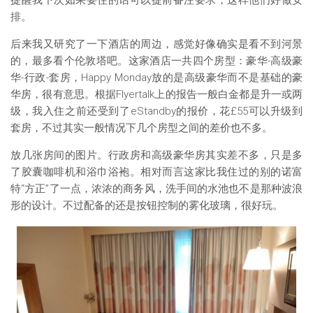
排。
后来我又研究了一下酒店的周边，感觉好像确实是看不到河景
的，最多看个伦敦塔吧。这家酒店一共四个房型：豪华-高级豪
华-行政-套房，Happy Monday放的是高级豪华而不是基础的豪
华房，很有意思。根据Flyertalk上的报告一般白金都是升一或两
级，我入住之前还受到了eStandby的报价，花£55可以升级到
套房，不过其实一般情况下几个房型之间的差价也不多。
放几张房间的图片。行政房和高级豪华房其实差不多，只是多
了胶囊咖啡机和浴巾浴袍。相对而言这家比我住过的别的诺富
特“方正”了一点，浓浓的商务风，洗手间的水池也不是那种波浪
形的设计。不过配备的还是按钮控制的雾化玻璃，很好玩。