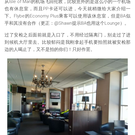
从Isle of Man的机场飞回伦敦，比较意外的是这么小的一个机场
也有休息室，而且PP卡还可以进，今天就稍微给大家介绍一
下。Flybe的Economy Plus乘客可以使用该休息室，但是BA似
乎和其没有合作（更正：@Shawn提示BA也用这个Lounge）。
过了安检之后面前就是入口了，不用经过隔离门，别走过了进
到候机大厅里去。比较郁闷是我刚拿起手机要拍照就被安检那
边的人喝止了，又不是拍的你们！只好作罢。