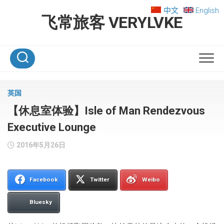
Skip
中文
English
to
飞常旅客 VERYLVKE
content
英国
【休息室体验】Isle of Man Rendezvous
Executive Lounge
2016年5月26日
Facebook
Twitter
Weibo
Bluesky