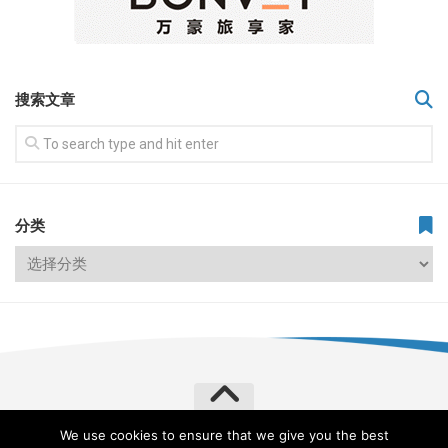
搜索文章
分类
We use cookies to ensure that we give you the best
飞常旅客 VERYLVKE © 2026. All Rights Reserved.