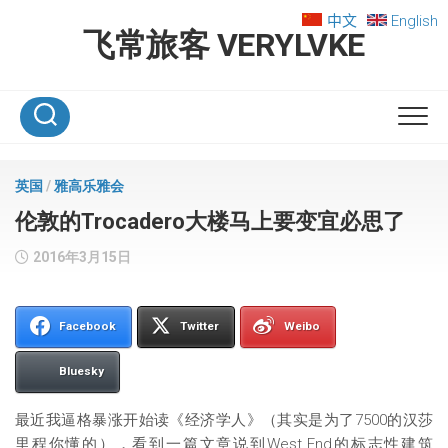
Skip
中文
English
to
飞常旅客 VERYLVKE
content
英国
/
雅高乐雅会
伦敦的Trocadero大楼马上要变宜必思了
2016年3月15日
Facebook
Twitter
Weibo
Bluesky
最近我逼格暴涨开始读《经济学人》（其实是为了7500的汉莎
里程你懂的），看到一篇文章说到West End的标志性建筑