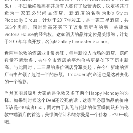
鬼），不过最终雅高和其所有人签订了经营协议，决定将其打
造为一家宜必思尚品酒店。新酒店的名称为Ibis Styles
Piccadilly Circus，计划于2017年竣工，是一家三星酒店，共
583个房间。同时雅高还买下了该集团所有的另一栋建筑
Victoria House的经营权。这家酒店的品牌定位是美憬阁，计划
于2016年年底开放，名为MGallery Leicester Square。
近两年伦敦的酒店业非常兴旺，每年新投入市场的酒店、房间
数量不断增多，去年全市酒店的平均价格更是创下了历史新
高。与此同时，二三星的廉价酒店异军突起，在今年新建的酒
店当中占领了超过一半的份额。Trocadero的命运也是这种变化
的一个缩影。
当然其实最吸引大家的是伦敦又多了两个Happy Monday的选
择。如果到时候这个Deal还没死的话，这家宜必思尚品的价格
应该是£40或者£50，同时由于其无与伦比的位置瞬间跃升为伦
敦中端酒店的首选；美憬阁估计和铂尔曼是一个价格，£90一晚
吧。