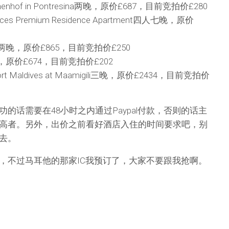
onenhof in Pontresina两晚，原价£687，目前竞拍价£280
nces Premium Residence Apartment四人七晚，原价
晚，原价£865，目前竞拍价£250
原价£674，目前竞拍价£202
t Maldives at Maamigili三晚，原价£2434，目前竞拍价
的话需要在48小时之内通过Paypal付款，否则的话主
高者。另外，出价之前看好酒店入住的时间要求吧，别
去。
，不过马耳他的那家IC我预订了，大家不要跟我抢啊。