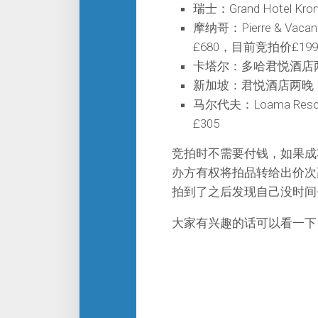
瑞士：Grand Hotel Kr
摩纳哥：Pierre & Vaca
£680，目前竞拍价£199
卡塔尔：多哈君悦酒店两
新加坡：君悦酒店两晚，
马尔代夫：Loama Resor
£305
竞拍时不需要付钱，如果成功
办方有权将拍品转给出价次
拍到了之后发现自己没时间
大家有兴趣的话可以看一下