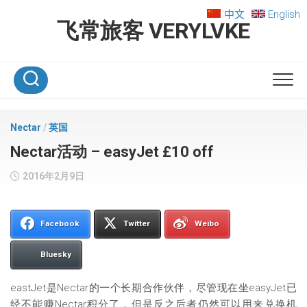
Skip
中文
English
to
飞常旅客 VERYLVKE
content
Nectar
/
英国
Nectar活动 – easyJet £10 off
2016年2月9日
Facebook
Twitter
Weibo
Bluesky
eastJet是Nectar的一个长期合作伙伴，尽管现在坐easyJet已
经不能赚Nectar积分了，但是反之后者仍然可以用来兑换机