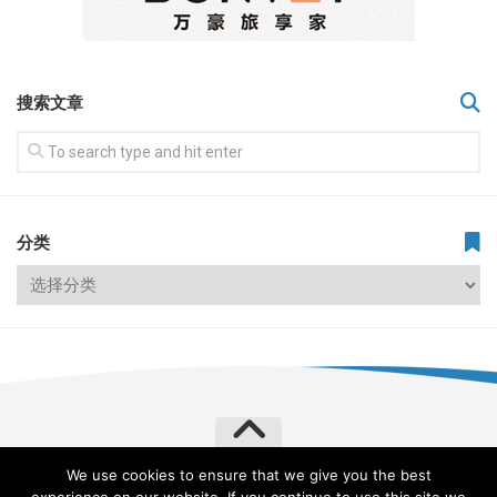
搜索文章
分类
We use cookies to ensure that we give you the best
飞常旅客 VERYLVKE © 2026. All Rights Reserved.