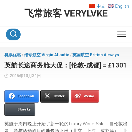
Skip
中文
English
to
飞常旅客 VERYLVKE
content
机票优惠
/
维珍航空 Virgin Atlantic
/
英国航空 British Airways
英航长途商务舱大促：[伦敦-成都] = £1301
2015年10月31日
Facebook
Twitter
Weibo
Bluesky
英航于周四晚上开始了新一轮的Luxury World Sale，自伦敦出
发，参与活动的目的地包括亚洲（北京、上海、成都等）、北