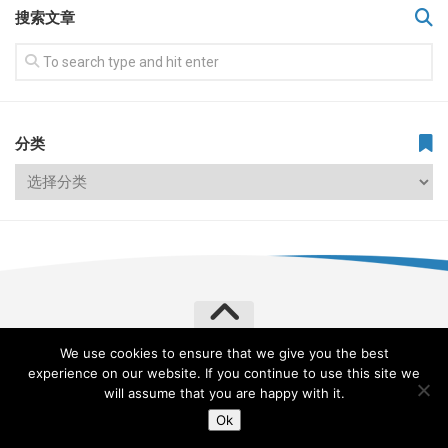
搜索文章
分类
We use cookies to ensure that we give you the best
飞常旅客 VERYLVKE © 2026. All Rights Reserved.
experience on our website. If you continue to use this site we
Powered by
WordPress
. Theme by
Alx
.
will assume that you are happy with it.
Ok