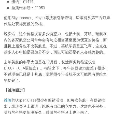
纽约：£1474
拉斯维加斯：£1959
使用Skyscanner、Kayak等搜索引擎查询，应该能从第三方订票
代理处获得更低的价格。
说实话，这个价格没有多少诱惑力，包括土航、芬航、瑞航在
内的各家航空公司常年会有与之相当甚至更加便宜的价格，而
且机上服务也不比英航差。不过，英航毕竟是直飞啊，这点在
很多人心中怕是要加分不少，所以可能还是有人会感兴趣的。
去年英航的冬季大促是在12月份，长途商务舱往返仅售
£1007（OTA更便宜）。相较之下，今年的促销力度差了很多，
不过现在已经是十月底，我觉得今年英航不太可能再有更给力
的促销了。
【维珍跟进】
维珍
的Upper Class很少有促销活动，但每次英航一有促销推
出，维珍会马上跟进，以保有自己的竞争力。这次也不例外，
英航的价格更新没多久，维珍的价格马上也下来了。