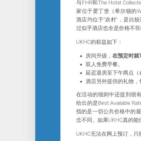
与FHR和The Hotel C
家位于爱丁堡（希尔顿的Wal
酒店均位于“农村”，是比
过似乎酒店也全是价格不菲
UKHC的权益如下：
房间升级，
在预定时就
双人免费早餐。
延迟退房至下午两点（
酒店另外提供的礼物，
在活动的细则中还提到很
给出的是Best Availab
指的是一切公共价格中的
念不同。如果UKHC真的
UKHC无法在网上预订，只能通过