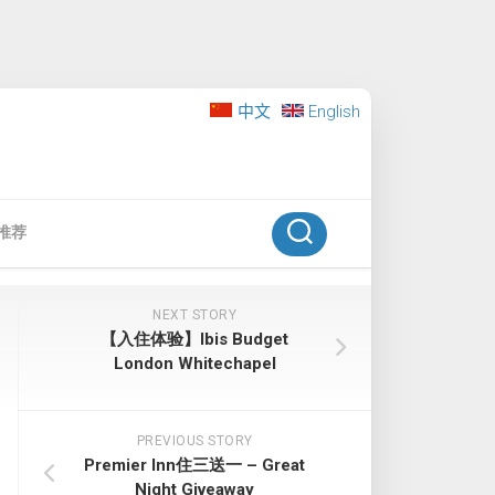
中文
English
推荐
NEXT STORY
【入住体验】Ibis Budget
London Whitechapel
PREVIOUS STORY
Premier Inn住三送一 – Great
Night Giveaway