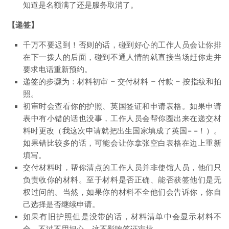
知道是名额满了还是服务取消了。
【递签】
千万不要迟到！否则的话，碰到好心的工作人员会让你排
在下一拨人的后面，碰到不通人情的就直接当场赶你走并
要求电话重新预约。
递签的步骤为：材料初审 – 交付材料 – 付款 – 按指纹和拍
照。
初审时会查看你的护照、英国签证和申请表格。如果申请
表中有小错的话也没事，工作人员会帮你圈出来在递交材
料时更改（我这次申请就把出生国家填成了英国= =！）。
如果错比较多的话，可能会让你拿张空白表格在边上重新
填写。
交付材料时，帮你清点的工作人员并非使馆人员，他们只
负责收你的材料。至于材料是否正确、能否获签他们是无
权过问的。当然，如果你的材料不全他们会告诉你，你自
己选择是否继续申请。
如果有旧护照但是没带的话，材料清单中会显示材料不
全。不过不用担心，这不影响签证审批。