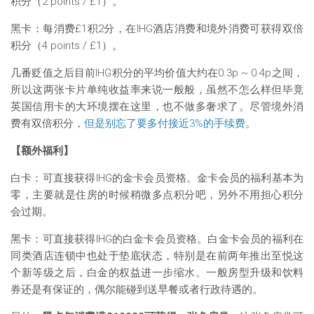
积分（2 points / £1）。
黑卡：每消费£1积2分，在IHG酒店消费和境外消费可获得双倍
积分（4 points / £1）。
几番贬值之后目前IHG积分的平均价值大约在0.3p ~ 0.4p之间，
所以这两张卡片单纯收益率来说一般般，虽然不怎么样但毕竟
英国信用卡的大环境摆在这里，也不做多奢求了。尽管境外消
费有双倍积分，
但是别忘了要多付接近3%的手续费
。
【额外福利】
白卡：
可直接获得IHG的金卡会员资格。
金卡会员的福利基本为
零，主要就是住房的时候稍微多点积分吧，另外不用担心积分
会过期。
黑卡：
可直接获得IHG的白金卡会员资格。
白金卡会员的福利在
同类酒店连锁中也处于垫底状态，特别是在前两年推出至悦这
个新等级之后，白金的权益进一步缩水。一般房型升级和饮料
券还是有保证的，偶尔能碰到送早餐或者行政待遇的。