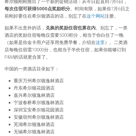
希尔顿刚刚推出了一个新的促销活动：从今日起直到7月6日，
每次住宿可获得5000点奖励积分
。时间有限，如果你7月6日之
前刚好要住在希尔顿酒店的话，别忘了在
这个网站
注册。
如果不出意外的话，
兑换的奖励住宿也算在内
。别忘了，一类
酒店的奖励住宿每晚仅需要5000积分，相当于你白住了一晚
（如果是你金卡用户还享用免费早餐，介绍在
这里
）。二类酒
店每晚住宿需10000分，也相当于半价住宿，如果你能够订到
P&M的话就更合算了。
中国的一类酒店目录如下：
重庆万州希尔顿逸林酒店
丹东希尔顿花园酒店
嘉兴希尔顿逸林酒店
宁波春桥希尔顿逸林酒店
深圳宝安希尔顿花园酒店
安徽宿州希尔顿逸林酒店
芜湖希尔顿逸林酒店
无锡希尔顿逸林酒店